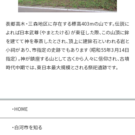
表郷高木・三森地区に存在する標高403mの山です。伝説に
よれば日本武尊（やまとたける）が東征した際、この山頂に鉾
を建てて神を奉斎したとされ、頂上に建鉾石といわれる岩と
小祠があり、市指定の史跡でもあります（昭和55年3月14日
指定）。神が鎮座する山として古くから人々に信仰され、古墳
時代中期では、東日本最大規模とされる祭祀遺跡です。
・HOME
・白河市を知る