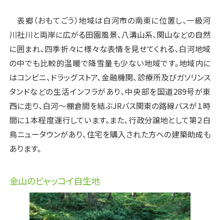
表郷（おもてごう）地域は白河市の南東に位置し、一級河
川社川と両岸に広がる田園風景、八溝山系、関山などの自然
に囲まれ、四季折々に様々な表情を見せてくれる、白河地域
の中でも比較的温暖で降雪量も少ない地域です。地域内に
はコンビニ、ドラッグストア、金融機関、診療所及びガソリンス
タンドなどの生活インフラがあり、中央部を国道289号が東
西に走り、白河～棚倉間を結ぶJRバス関東の路線バスが１時
間に１本程度運行しています。また、行政分譲地として第２白
鳥ニュータウンがあり、住宅を購入された方への建築助成も
あります。
金山のビャッコイ自生地