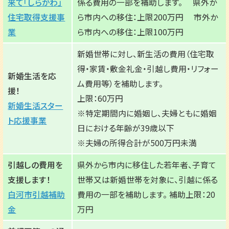
来て「しらかわ」
係る費用の一部を補助します。 県外か
住宅取得支援事
ら市内への移住：上限200万円 市外か
業
ら市内への移住：上限100万円
新婚世帯に対し、新生活の費用（住宅取
得・家賃・敷金礼金・引越し費用・リフォー
新婚生活を応
ム費用等）を補助します。
援！
上限：60万円
新婚生活スター
※特定期間内に婚姻し、夫婦ともに婚姻
ト応援事業
日における年齢が39歳以下
※夫婦の所得合計が500万円未満
引越しの費用を
県外から市内に移住した若年者、子育て
支援します！
世帯又は新婚世帯を対象に、引越に係る
白河市引越補助
費用の一部を補助します。 補助上限：20
金
万円