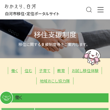
白河市移住・定住ポータルサイト
移住支援制度
移住に関する支援制度等をご案内します。
働く
住む
子育て
教育
お試し移住体験
地域おこし協力隊
働く