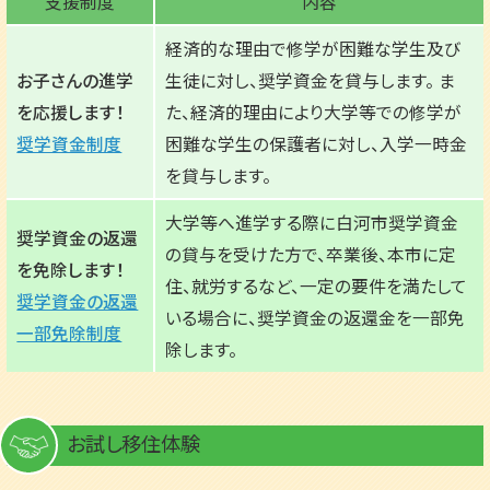
支援制度
内容
経済的な理由で修学が困難な学生及び
お子さんの進学
生徒に対し、奨学資金を貸与します。 ま
を応援します！
た、経済的理由により大学等での修学が
奨学資金制度
困難な学生の保護者に対し、入学一時金
を貸与します。
大学等へ進学する際に白河市奨学資金
奨学資金の返還
の貸与を受けた方で、卒業後、本市に定
を免除します！
住、就労するなど、一定の要件を満たして
奨学資金の返還
いる場合に、奨学資金の返還金を一部免
一部免除制度
除します。
お試し移住体験