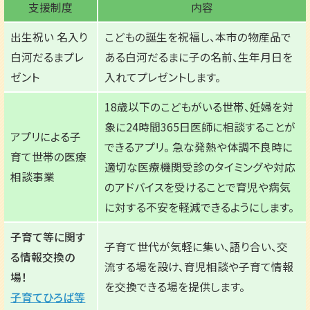
支援制度
内容
出生祝い 名入り
こどもの誕生を祝福し、本市の物産品で
白河だるまプレ
ある白河だるまに子の名前、生年月日を
ゼント
入れてプレゼントします。
18歳以下のこどもがいる世帯、妊婦を対
象に24時間365日医師に相談することが
アプリによる子
できるアプリ。 急な発熱や体調不良時に
育て世帯の医療
適切な医療機関受診のタイミングや対応
相談事業
のアドバイスを受けることで育児や病気
に対する不安を軽減できるようにします。
子育て等に関す
子育て世代が気軽に集い、語り合い、交
る情報交換の
流する場を設け、育児相談や子育て情報
場！
を交換できる場を提供します。
子育てひろば等