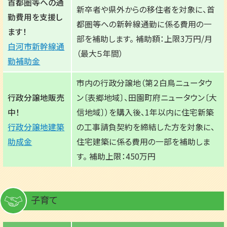
首都圏等への通
新卒者や県外からの移住者を対象に、首
勤費用を支援し
都圏等への新幹線通勤に係る費用の一
ます！
部を補助します。 補助額：上限3万円/月
白河市新幹線通
（最大５年間）
勤補助金
市内の行政分譲地（第２白鳥ニュータウ
行政分譲地販売
ン〔表郷地域〕、田園町府ニュータウン〔大
中！
信地域〕）を購入後、1年以内に住宅新築
行政分譲地建築
の工事請負契約を締結した方を対象に、
助成金
住宅建築に係る費用の一部を補助しま
す。 補助上限：450万円
子育て