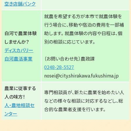
空き店舗バンク
就農を希望する方が本市で就農体験を
行う場合に、移動や宿泊の費用を一部補
白河で農業体験
助します。 就農体験の内容や日程は、個
しませんか？
別の相談に応じています。
ディスカバリー
白河農活事業
〔お問い合わせ先〕農政課
0248-28-5527
nosei@city.shirakawa.fukushima.jp
農業に従事する
専門相談員が、新たに農業を始めたい人
人の味方！
などの様々な相談に対応するなどし、総
人・農地相談セ
合的な農業者支援を行います。
ンター