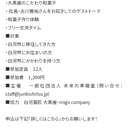
・大黒屋のこだわり和菓子
・ 社長・古川雅裕さんをお招きしてのゲストトーク
・和菓子作り体験
・フリー交流タイム
■対象
・白河市に移住してきた方
・白河市にお住まいの方
・白河市にかかわりを持つ方
■参加定員 12人
■参加費 1,200円
■主催 一般社団法人 未来の準備室（問い合せ：
staff@junbishitsu.jp）
■協力 白河菓匠 大黒屋・ringo company
申込は下記「詳しくはこちら」からお願いします！