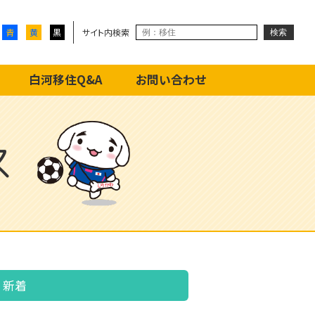
サイト内検索
青
黄
黒
白河移住Q&A
お問い合わせ
ス
新着