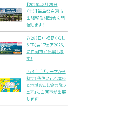
【2026年8月29日
（土）】福島県白河市
出張移住相談会を開
催します！
7/26（日）「福島くらし
＆“就農”フェア2026」
に白河市が出展しま
す！
７/４（土）「テーマから
探す！移住フェア2026
＆地域おこし協力隊フ
ェア」に白河市が出展
します！