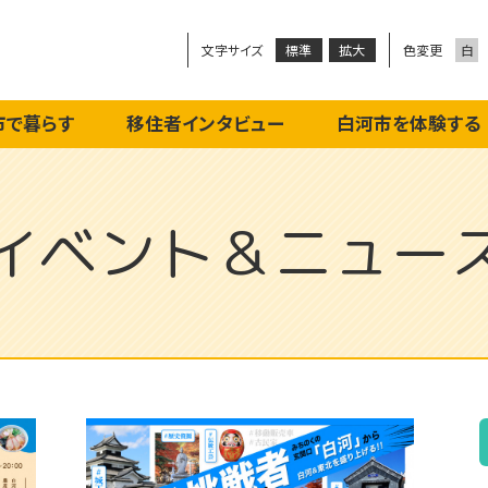
文字サイズ
色変更
標準
拡大
白
市で暮らす
移住者インタビュー
白河市を体験する
イベント＆ニュー